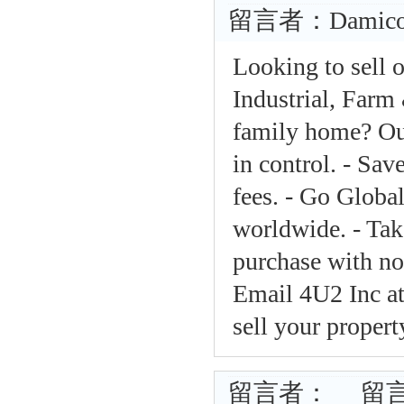
留言者：Damico
Looking to sell 
Industrial, Farm
family home? Ou
in control. - Sa
fees. - Go Global
worldwide. - Tak
purchase with no
Email 4U2 Inc a
sell your proper
留言者： 留言時間